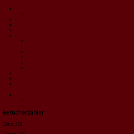
Startseite
Online-Terminbuchung
Stellenangebote
Ausbildung
Standorte
Unser Team
Salon Königslutter
Salon Schöningen
Salon Sickte
Salon Weddel
Salon Destedt
Verwaltung
Hair Family Historie
Unsere Marken
Kontakt
Facebook
Impressum
Datenschutzerklärung
Besucherzähler
Heute
136